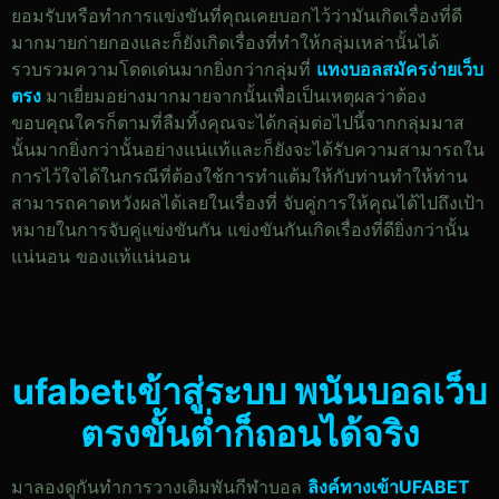
ยอมรับหรือทำการแข่งขันที่คุณเคยบอกไว้ว่ามันเกิดเรื่องที่ดี
มากมายก่ายกองและก็ยังเกิดเรื่องที่ทำให้กลุ่มเหล่านั้นได้
รวบรวมความโดดเด่นมากยิ่งกว่ากลุ่มที่
แทงบอลสมัครง่ายเว็บ
ตรง
มาเยี่ยมอย่างมากมายจากนั้นเพื่อเป็นเหตุผลว่าต้อง
ขอบคุณใครก็ตามที่ลืมทิ้งคุณจะได้กลุ่มต่อไปนี้จากกลุ่มมาส
นั้นมากยิ่งกว่านั้นอย่างแน่แท้และก็ยังจะได้รับความสามารถใน
การไว้ใจได้ในกรณีที่ต้องใช้การทำแต้มให้กับท่านทำให้ท่าน
สามารถคาดหวังผลได้เลยในเรื่องที่ จับคู่การให้คุณได้ไปถึงเป้า
หมายในการจับคู่แข่งขันกัน แข่งขันกันเกิดเรื่องที่ดียิ่งกว่านั้น
แน่นอน ของแท้แน่นอน
ufabetเข้าสู่ระบบ พนันบอลเว็บ
ตรงขั้นต่ำก็ถอนได้จริง
มาลองดูกันทำการวางเดิมพันกีฬาบอล
ลิงค์ทางเข้าUFABET