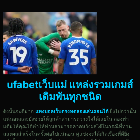
ufabetเว็บแม่ แหล่งรวมเกมส์
เดิมพันทุกชนิด
ดังนั้นจะดีมาก
แทงบอลเว็บตรงทดลองเล่นถอนได้
ยิ่งไปกว่านั้น
แน่นอนและยังช่วยให้ลูกค้าสามารถวางใจได้เลยใน ลองทำ
แต้มให้คุณได้ทำให้ท่านสามารถคาดหวังผลได้ในกรณีที่ท่าน
สละผลสำเร็จในครั้งต่อไปแน่นอน คู่แข่งจะได้เกิดเรื่องที่ดียิ่ง