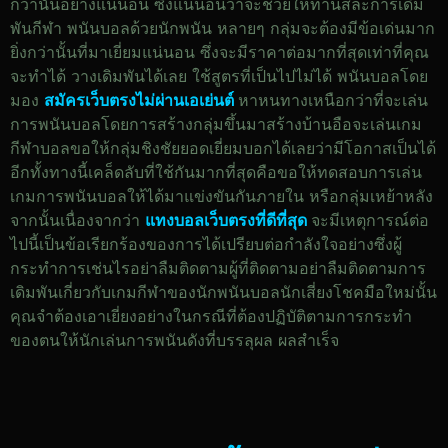
กว่านั้นอย่างแน่นอน ซึ่งแน่นอนว่าจะช่วยให้ท่านสละการเดิม
พันกีฬา พนันบอลด้วยนักพนัน หลายๆ กลุ่มจะต้องมีข้อเด่นมาก
ยิ่งกว่านั้นที่มาเยี่ยมแน่นอน ซึ่งจะมีราคาต่อมากที่สุดเท่าที่คุณ
จะทำได้ วางเดิมพันได้เลย ใช้สูตรที่เป็นไปไม่ได้ พนันบอลโดย
มอง
สมัครเว็บตรงไม่ผ่านเอเย่นต์
หาหนทางเหนือกว่าที่จะเล่น
การพนันบอลโดยการสร้างกลุ่มขึ้นมาสร้างบ้านอือจะเล่นเกม
กีฬาบอลขอให้กลุ่มชิงชัยยอดเยี่ยมบอกได้เลยว่ามีโอกาสเป็นได้
อีกทั้งทางนี้เคล็ดลับที่ใช้กันมากที่สุดคือขอให้ทดสอบการเล่น
เกมการพนันบอลให้ได้มาแข่งขันกันภายใน หรือกลุ่มเหย้าหลัง
จากนั้นเนื่องจากว่า
แทงบอลเว็บตรงที่ดีที่สุด
จะมีเหตุการณ์ต่อ
ไปนี้เป็นข้อเรียกร้องของการได้เปรียบต่อกำลังใจอย่างซึ่งผู้
กระทำการเช่นไรอย่าลืมติดตามผู้ที่ติดตามอย่าลืมติดตามการ
เดิมพันเกี่ยวกับเกมกีฬาของนักพนันบอลนักเสี่ยงโชคมือใหม่นั้น
คุณจำต้องเอาเยี่ยงอย่างในกรณีที่ต้องปฏิบัติตามการกระทำ
ของตนให้นักเล่นการพนันดังที่บรรลุผล ผลสำเร็จ