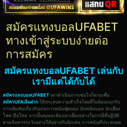
สมัครแทงบอลUFABET
ทางเข้าสู่ระบบง่ายต่อ
การสมัคร
สมัครแทงบอลUFABET
เล่นกับ
เรามีแต่ได้กับได้
สมัครแทงบอลUFABET
เขาดำเนินการเช่นไรก็ตามเพื่อ
สมัครUFAเงินฝาก
ให้ประสบความสำเร็จโดยที่ไม่ต้องแบกรับ
การเดิมพันเกี่ยวกับเกมการพนันฟุตบอล นักพนันบอล นักเสี่ยง
โชค มือใหม่ จากนั้นคุณจะต้องเอาเยี่ยงอย่างในกรณีที่ปฏิบัติ
ตามข้อควรระวังอย่างให้อย่างกับนักเล่น การพนันที่ประสบผล