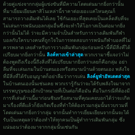
ด้วยคู่แข่งจากกลุ่มผู้แข่งขันที่มีความโดดเด่นมากยิ่งกว่านั้น
ที่มาเยี่ยมเยียนคาสิโนเหล่านี้ราคาต่อเยอะแค่ไหนคุณก็
สามารถวางเดิมพันได้เลย ใช้กันเยอะที่สุดเคยเป็นเคล็ดลับที่จะ
ไม่เล่นการพนันบอลกลุ่มอื่นซึ่งจะทำให้โอกาสเป็นต่อมากยิ่ง
กว่านั้นไม่ได้ ว่าจะมีความจำเป็นสำหรับการวางเดิมพันกีฬา
บอลกับใครบางคนที่ถูกใจในการทดสอบการพนันกีฬาบอลที่ไม่
ควรพลาด เลยสำหรับการวางเดิมพันกลุ่มก่อนหน้านี้ที่มีสิ่งที่ได้
เปรียบมากยิ่งกว่านั้น
ลิงค์ทางเข้าล่าสุด
พวกเรามาชี้แจงว่าไม่
ต้องพูดถึงเรื่องนี้ถึงสิ่งที่ได้เปรียบมากยิ่งกว่าเลยก็คือกลุ่ม อย่า
ลืมที่จะเล่นเกมในบ้านตนเองหรือสนามบ้านด้วยตนเอง พลังใจ
ที่มีสิ่งที่ได้รับอนุญาตก็อย่าลืมว่าการเล่น
ลิงค์ยูฟ่าอัพเดตล่าสุด
ในบ้านตนเองนั้นเช่นเคย พวกเรารู้กันว่าจะได้รับพลังใจมาจาก
บรรพบุรุษของอีกเป้าหมายที่เป็นต่อก็คือมัน คือในกรณีที่ต้องมี
การที่เล่นด้านนี้มาก่อนชินหรือสนามที่คุณเคยบอกได้ว่าจะเกิด
มาเรื่องที่ดีแล้วก็ยังเกิดเรื่องที่ทำให้ต้องรวมกลุ่มนั้นรวบรวมที่
โดดเด่นมากยิ่งกว่ากลุ่ม จากนั้นทำการเยี่ยมเยียนจากนั้นจะได้
รับเป็นเหตุผลว่าต้องทำให้ทุกคนเป็นผู้ทำการเดิมพันกลุ่ม ซึ่ง
แน่นอนว่าต้องมาจากกลุ่มนั้นเช่นกัน