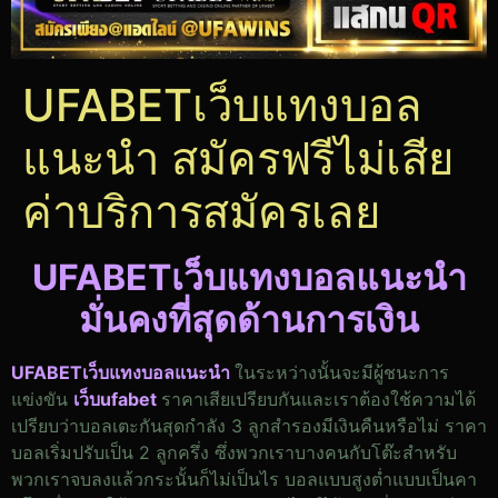
UFABETเว็บแทงบอล
แนะนำ สมัครฟรีไม่เสีย
ค่าบริการสมัครเลย
UFABETเว็บแทงบอลแนะนำ
มั่นคงที่สุดด้านการเงิน
UFABETเว็บแทงบอลแนะนำ
ในระหว่างนั้นจะมีผู้ชนะการ
แข่งขัน
เว็บufabet
ราคาเสียเปรียบกันและเราต้องใช้ความได้
เปรียบว่าบอลเตะกันสุดกำลัง 3 ลูกสำรองมีเงินคืนหรือไม่ ราคา
บอลเริ่มปรับเป็น 2 ลูกครึ่ง ซึ่งพวกเราบางคนกับโต๊ะสำหรับ
พวกเราจบลงแล้วกระนั้นก็ไม่เป็นไร บอลแบบสูงต่ำแบบเป็นคา