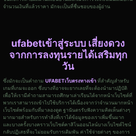
จำนวนเงินที่แล้วราคา มักจะเป็นที่ชื่นชอบของผู้อ่าน
ufabetเข้าสู่ระบบ เสี่ยงดวง
จากการลงทุนรายได้เสริมทุก
วัน
ซึ่งมักจะเป็นคำถาม
UFABETเว็บตรงทางเข้า
ที่สำคัญสำหรับ
เกมที่เกมจะออก ซึ่งบางทีอาจจะยากเลยที่จะต้องนำมาปฏิบัติ
เพื่อให้เรามีคำถามสามารถศึกษาเล่าเรียนได้จากหน้าเว็บไซต์ที่
พวกเราสามารถเข้าไปใช้บริการได้เนื่องจากว่าจำนวนมากหน้า
เว็บไซต์พร้อมกับที่มาลองดูต ฐานันดรรับฟังความคิดเห็นต่างๆ
มากมายสำหรับการทำสิ่งที่เราได้ข้อมูลของเราเพิ่มขึ้นมาก
และบางครั้งบางคราวเว็บไซต์คาสิโนออนไลน์บางเว็บไซต์ไซน์
กลับปฏิเสธที่จะไม่ยอมรับการเดิมพัน ค่าใช้จ่ายต่างๆ ของการ