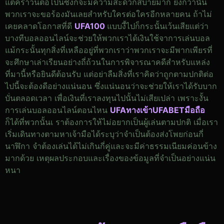
แต่คราวน์ต่อไปนี้ซึ่งก็จะมีความสะดวกสบายมาก ยิ่งกว่านั้น
พวกเราจะขอร้องมันเลยสำหรับใครต่อใครอีกหลายคน ถ้าไม่
เคยคลาดโอกาสที่ดี
UFA100
แบบงี้ไปก็กระนั้นเว้นเสียแต่ว่า
บางทีบอลออนไลน์จะช่วยให้พวกเราได้เงินใช้จาการเล่นบอล
แม้กระนั้นทุกสิ่งที่เหลืออยู่ที่พวกเราว่าพวกเราจะมีพากเพียรที่
จะศึกษาเล่าเรียนอย่างถี่ถ้วนในการพิจารณาคดีสำหรับแหล่ง
ที่มานี้หรือยินดีต้อนรับ แต่อย่าลืมสิ่งที่เราคิดว่าถูกตามปกติต่อ
ไปนี้จะต้องดีอย่างแน่นอน ซึ่งแน่นอนว่าจะช่วยให้เราได้รับบาก
บั่นตลอดเวลา เพื่อเงินที่เราลงทุนไปนั้นไม่เสียเปล่า เพราะงั้น
การเล่นบอลออนไลน์ตอนไหน
UFAทางเข้าUFABETมือถือ
ก็ได้ที่พวกนั้นเ ราต้องการให้ไม่อยากเป็นผู้เล่นตามปกติ เมื่อเรา
เริ่มเดินทางตามหาเจ้ามือได้ระบุว่าจำเป็นต้องส่งโพยก่อนกี่
นาฬิกา จำต้องเล่นได้ไม่เกินกี่คู่และจะมีค่าธรรมเนียมค่อนข้าง
มากด้วย เหตุผลประกอบและเรื่องของข้อมูลที่จำเป็นอย่างแน่น
หนา