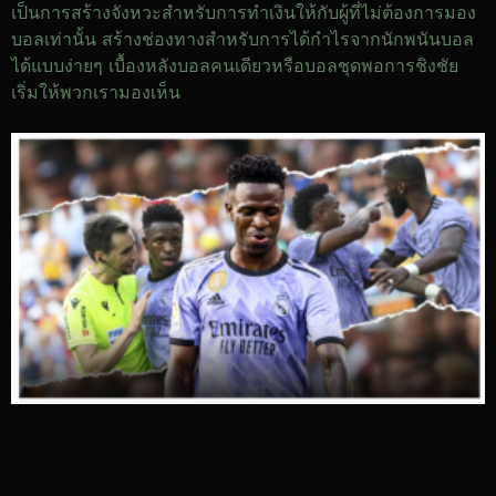
เป็นการสร้างจังหวะสำหรับการทำเงินให้กับผู้ที่ไม่ต้องการมอง
บอลเท่านั้น สร้างช่องทางสำหรับการได้กำไรจากนักพนันบอล
ได้แบบง่ายๆ เบื้องหลังบอลคนเดียวหรือบอลชุดพอการชิงชัย
เริ่มให้พวกเรามองเห็น