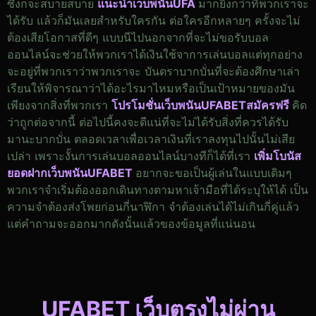
ซึ่งก็จะสบายสบาย
แนะนำเว็บพนันUFA
มากยิ่งกว่าที่พวกเราจะ
ได้รับ แล้วก็มันเลยสำหรับใครกัน ต่อใครอีกหลายๆ ครั้งจะไม่
ต้องเสียโอกาสที่ดีๆ แบบนีไปนอกจากที่จะไม่ขอรับบอล
ออนไลน์จะช่วยให้พวกเราได้เงินใช้จาการเล่นบอลแต่ทุกอย่าง
จะอยู่ที่พวกเราว่าพวกเราจะ บันดราบากบั่นที่จะต้องศึกษาเล่า
เรียนให้พิจารณาว่าได้อะไรมาไหมหรือเป็นเป้าหมายของมัน
เพียงจากสิ่งที่พวกเรา
โปรโมชั่นเว็บพนันUFABETสมัครฟรี
คิด
ว่าถูกต่อจากนี้ ต่อไปนี้คงจะดีแน่ที่จะไม่ได้รับสิ่งที่ควรได้รับ
มานะบากบั่น ตลอดเวลาเพื่อเวลาเงินที่เราลงทุนไปนั้นไม่เสีย
เปล่า เพราะงั้นการเล่นบอลออนไลน์บางทีก็ได้ที่เรา
เพิ่มโบนัส
ยอดฝากเว็บพนันUFABET
อยากจะขอเป็นผู้เล่นในแบบเดิมๆ
พวกเราจำเริ่มต้องออกเดินทางตามหาเจ้ามือที่ได้ระบุให้ได้ เป็น
ความจำต้องส่งโพยก่อนกี่นาฬิกา จำต้องเล่นได้ไม่เกินกี่คู่แล้ว
แต่คำถามจะออกมากดังนั้นแล้วของข้อมูลที่แน่นอน
UFABET เว็บตรงไม่ผ่าน