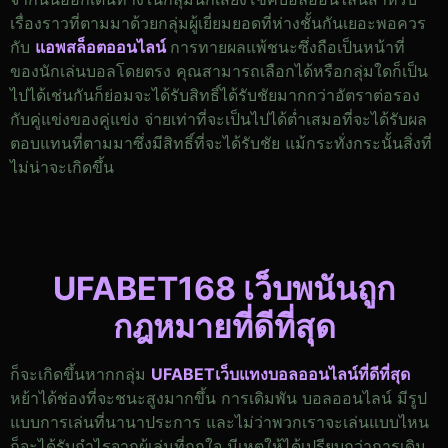
เรื่องราวที่ตามมาด้วยกลุ่มผู้เยี่ยมยอดที่ห่างชั้นกันเยอะพอควร
กับ
แอพสล็อตออนไลน์
การทายผลแพ้ชนะซึ่งถือเป็นหน้าที่
ของนักเล่นบอลโดยตรง คุณสามารถเลือกได้หรือกลุ่มใดก็เป็น
ไปได้เช่นกันก็ย่อมจะได้รับสิทธิ์ได้รับชัยมากกว่าอัตราต่อรอง
กับคู่แข่งของคู่แข่ง จ่ายเท่าที่จะเป็นไปได้ต่ำเสมอที่จะได้รับผล
ตอบแทนที่ตามมาซึ่งมีสิทธิ์ที่จะได้รับชัย แม้กระทั่งกระนั้นสิ่งที่
ไม่น่าจะเกิดขึ้น
UFABET168 เว็บพนันถูก
กฎหมายที่ดีที่สุด
ก็จะเกิดขึ้นหากกลุ่ม
UFABETเว็บแทงบอลออนไลน์ที่ดีที่สุด
หย้าได้ช่องที่จะชนะสูงมากขึ้น การเดิมพัน บอลออนไลน์ มีรูป
แบบการเล่นที่นานาประการ และไม่ว่าพวกเราจะเล่นแบบไหน
ก็จะได้รับกำไรจากผู้เล่นที่ถูกใจ มีเหตุให้ได้เปรียบกว่าการเดิม