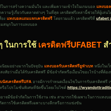
ที่ดีในการสร้างความมั่นใจ และเพิ่มความเข้าใจในเกมบอล
แทงบอล
มรู้เกี่ยวกับตลาดต่างๆ ในที่สุด เครดิตฟรีเหล่านี้ช่วยให้ผู้เล่
ี่ยง
แทงบอลแถมแจกเครดิตฟรี
โดยรวมแล้ว เครดิตฟรีที่
ufabet เ
วามสนุกในการแทงบอล
ดๆ ในการใช้
เครดิตฟรีUFABET
สำ
ามนิยมอย่างมากในปัจจุบัน
แทงบอลรับเครดิตฟรียูฟ่าเบท
หนึ่งในเว
สัยว่าเมื่อได้รับเครดิตฟรี มีข้อจำกัดหรือเงื่อนไขอะไรบ้างที่ต
บนัสเครดิตฟรีUFA
อาจมีการกำหนดเงื่อนไขในการรับเครดิตฟรี เ
รือโปรโมชั่นพิเศษที่จัดขึ้นโดยเว็บไซต์
https://wyandottradit
ด้รับอาจมีข้อจำกัดในการใช้งาน เช่น สามารถใช้เฉพาะในการแทง
ำกัดการใช้เครดิตฟรีเฉพาะบางลีกหรือการแข่งขัน