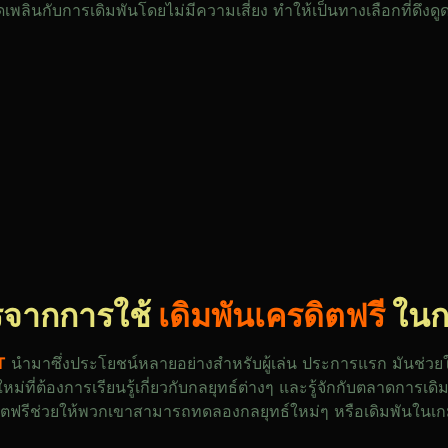
ลินกับการเดิมพันโดยไม่มีความเสี่ยง ทำให้เป็นทางเลือกที่ดึง
ไรจากการใช้
เดิมพันเครดิตฟรี
ใน
T
นำมาซึ่งประโยชน์หลายอย่างสำหรับผู้เล่น ประการแรก มันช่วยให
ที่ต้องการเรียนรู้เกี่ยวกับกลยุทธ์ต่างๆ และรู้จักกับตลาดการเดิมพ
ตฟรีช่วยให้พวกเขาสามารถทดลองกลยุทธ์ใหม่ๆ หรือเดิมพันในเกมที่