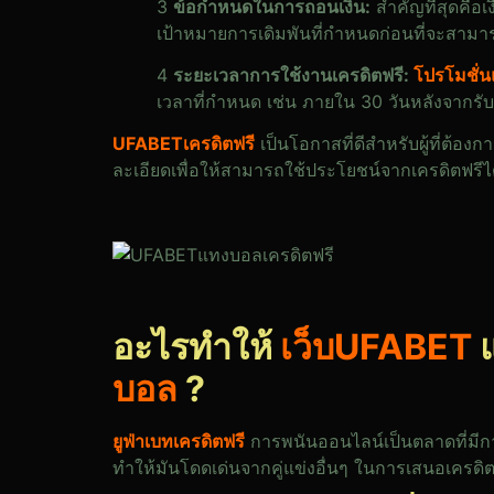
3
ข้อกำหนดในการถอนเงิน:
สำคัญที่สุดคือ
เป้าหมายการเดิมพันที่กำหนดก่อนที่จะสามา
4
ระยะเวลาการใช้งานเครดิตฟรี:
โปรโมชั่น
เวลาที่กำหนด เช่น ภายใน 30 วันหลังจากรับ
UFABETเครดิตฟรี
เป็นโอกาสที่ดีสำหรับผู้ที่ต้องก
ละเอียดเพื่อให้สามารถใช้ประโยชน์จากเครดิตฟรีได้
อะไรทำให้
เว็บUFABET
แ
บอล
?
ยูฟ่าเบทเครดิตฟรี
การพนันออนไลน์เป็นตลาดที่มีก
ทำให้มันโดดเด่นจากคู่แข่งอื่นๆ ในการเสนอเคร