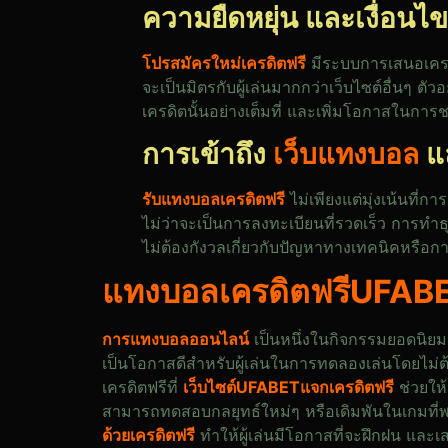
ความยืดหยุ่น และเงื่อนไ
โปรสมัครใหม่เครดิตฟรี
มีระบบการเสนอเครดิ
จะเป็นมิตรกับผู้เล่นมากกว่าเว็บไซต์อื่นๆ ต
เครดิตนั้นอย่างเต็มที่ และเพิ่มโอกาสในการ
การเข้าถึง
เว็บแทงบอล
แ
รับแทงบอลเครดิตฟรี
ไม่เพียงแต่มุ่งเน้นที่กา
ไม่ว่าจะเป็นการลงทะเบียนที่รวดเร็ว การทำธ
ไม่ต้องกังวลเกี่ยวกับปัญหาทางเทคนิคหรือก
แทงบอลเครดิตฟรีUFAB
การแทงบอลออนไลน์
เป็นหนึ่งในกิจกรรมยอดนิยมส
เป็นโอกาสดีสำหรับผู้เล่นในการทดลองเล่นโดยไม่ต้
เครดิตฟรีที่
เว็บไซต์UFABETแจกเครดิตฟรี
ช่วยให้
สามารถทดสอบกลยุทธ์ใหม่ๆ หรือเดิมพันในเกมที่พ
ด้วยเครดิตฟรี
ทำให้ผู้เล่นมีโอกาสที่จะฝึกฝน และเ