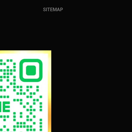
SITEMAP